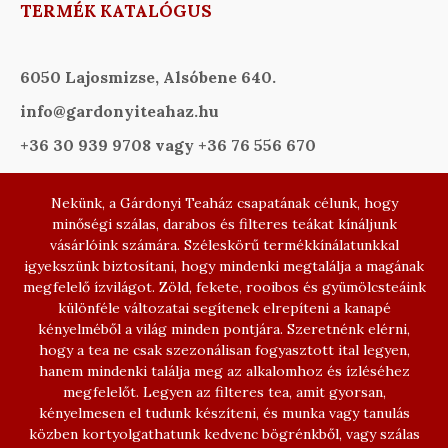
TERMÉK KATALÓGUS
6050 Lajosmizse, Alsóbene 640.
info@gardonyiteahaz.hu
+36 30 939 9708 vagy +36 76 556 670
Nekünk, a Gárdonyi Teaház csapatának célunk, hogy
minőségi szálas, darabos és filteres teákat kínáljunk
vásárlóink számára. Széleskörű termékkínálatunkkal
igyekszünk biztosítani, hogy mindenki megtalálja a magának
megfelelő ízvilágot. Zöld, fekete, rooibos és gyümölcsteáink
különféle változatai segítenek elrepíteni a kanapé
kényelméből a világ minden pontjára. Szeretnénk elérni,
hogy a tea ne csak szezonálisan fogyasztott ital legyen,
hanem mindenki találja meg az alkalomhoz és ízléséhez
megfelelőt. Legyen az filteres tea, amit gyorsan,
kényelmesen el tudunk készíteni, és munka vagy tanulás
közben kortyolgathatunk kedvenc bögrénkből, vagy szálas