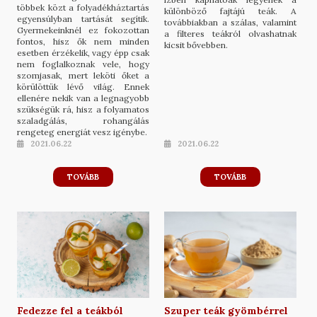
többek közt a folyadékháztartás
különböző fajtájú teák. A
egyensúlyban tartását segítik.
továbbiakban a szálas, valamint
Gyermekeinknél ez fokozottan
a filteres teákról olvashatnak
fontos, hisz ők nem minden
kicsit bővebben.
esetben érzékelik, vagy épp csak
nem foglalkoznak vele, hogy
szomjasak, mert leköti őket a
körülöttük lévő világ. Ennek
ellenére nekik van a legnagyobb
szükségük rá, hisz a folyamatos
szaladgálás, rohangálás
rengeteg energiát vesz igénybe.
2021.06.22
2021.06.22
TOVÁBB
TOVÁBB
Fedezze fel a teákból
Szuper teák gyömbérrel