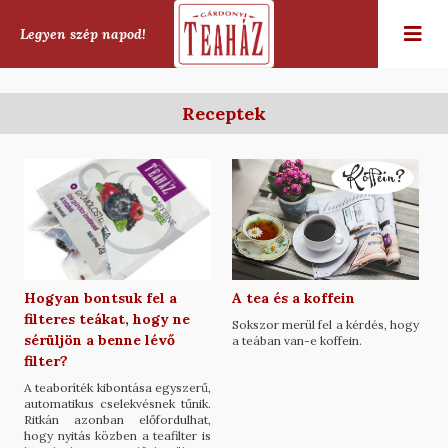
Legyen szép napod!
Receptek
Hogyan bontsuk fel a
A tea és a koffein
filteres teákat, hogy ne
Sokszor merül fel a kérdés, hogy
sérüljön a benne lévő
a teában van-e koffein.
filter?
A teaboríték kibontása egyszerű,
automatikus cselekvésnek tűnik.
Ritkán azonban előfordulhat,
hogy nyitás közben a teafilter is