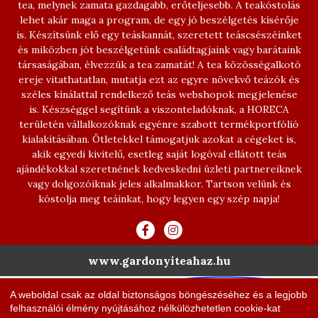
tea, melynek zamata gazdagabb, erőteljesebb. A teakóstolás
lehet akár maga a program, de egy jó beszélgetés kísérője
is. Készítsünk elő egy teáskannát, szeretett teáscsészéinket
és miközben jót beszélgetünk családtagjaink vagy barátaink
társaságában, élvezzük a tea zamatát! A tea közösségalkotó
ereje vitathatatlan, mutatja ezt az egyre növekvő teázók és
széles kínálattal rendelkező teás webshopok megjelenése
is. Készséggel segítünk a viszonteladóknak, a HORECA
területén vállalkozóknak egyénre szabott termékportfólió
kialakításában. Ötletekkel támogatjuk azokat a cégeket is,
akik egyedi kivitelű, esetleg saját logóval ellátott teás
ajándékokkal szeretnének kedveskedni üzleti partnereiknek
vagy dolgozóiknak jeles alkalmakkor. Tartson velünk és
kóstolja meg teáinkat, hogy legyen egy szép napja!
www.gardonyiteahaz.hu
A weboldal csak az oldal biztonságos böngészéséhez és a legjobb
felhasználói élmény nyújtásához nélkülözhetetlen cookie-kat