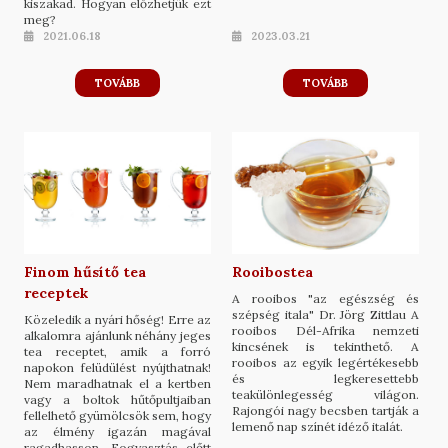
kiszakad. Hogyan előzhetjük ezt
meg?
2021.06.18
2023.03.21
TOVÁBB
TOVÁBB
Finom hűsítő tea
Rooibostea
receptek
A rooibos "az egészség és
szépség itala" Dr. Jörg Zittlau A
Közeledik a nyári hőség! Erre az
rooibos Dél-Afrika nemzeti
alkalomra ajánlunk néhány jeges
kincsének is tekinthető. A
tea receptet, amik a forró
rooibos az egyik legértékesebb
napokon felüdülést nyújthatnak!
és legkeresettebb
Nem maradhatnak el a kertben
teakülönlegesség világon.
vagy a boltok hűtőpultjaiban
Rajongói nagy becsben tartják a
fellelhető gyümölcsök sem, hogy
lemenő nap színét idéző italát.
az élmény igazán magával
ragadhasson. Fogyasztás előtt