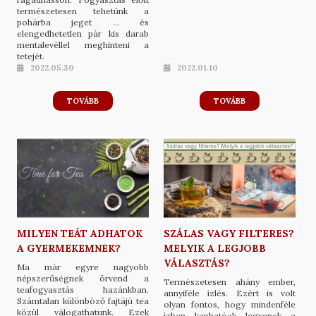
természetesen tehetünk a
pohárba jeget … és
elengedhetetlen pár kis darab
mentalevéllel meghinteni a
tetejét.
2022.05.30
2022.01.10
TOVÁBB
TOVÁBB
MILYEN TEÁT ADHATOK
SZÁLAS VAGY FILTERES?
A GYERMEKEMNEK?
MELYIK A LEGJOBB
VÁLASZTÁS?
Ma már egyre nagyobb
népszerűségnek örvend a
Természetesen ahány ember,
teafogyasztás hazánkban.
annyiféle ízlés. Ezért is volt
Számtalan különböző fajtájú tea
olyan fontos, hogy mindenféle
közül válogathatunk. Ezek
ízben kaphatóak legyenek a