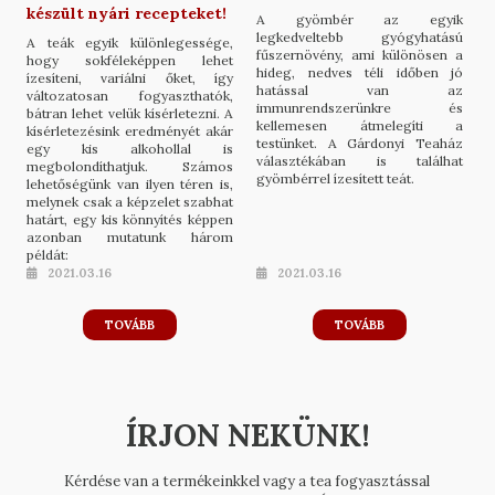
készült nyári recepteket!
A gyömbér az egyik
legkedveltebb gyógyhatású
A teák egyik különlegessége,
fűszernövény, ami különösen a
hogy sokféleképpen lehet
hideg, nedves téli időben jó
ízesíteni, variálni őket, így
hatással van az
változatosan fogyaszthatók,
immunrendszerünkre és
bátran lehet velük kísérletezni. A
kellemesen átmelegíti a
kísérletezésink eredményét akár
testünket. A Gárdonyi Teaház
egy kis alkohollal is
választékában is találhat
megbolondíthatjuk. Számos
gyömbérrel ízesített teát.
lehetőségünk van ilyen téren is,
melynek csak a képzelet szabhat
határt, egy kis könnyítés képpen
azonban mutatunk három
példát:
2021.03.16
2021.03.16
TOVÁBB
TOVÁBB
ÍRJON NEKÜNK!
Kérdése van a termékeinkkel vagy a tea fogyasztással