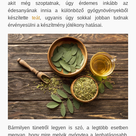
akit még szoptatnak, úgy érdemes inkább az
édesanyának innia a különböző gyógynövényekből
készítette
teát
, ugyanis úgy sokkal jobban tudnak
érvényesülni a készítmény jótékony hatásai.
Bármilyen tünetről legyen is szó, a legtöbb esetben
megvan, hogy mire melyik gyógytea a leghatásosabb.