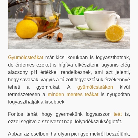
Gyümölcsteákat
már kicsi korukban is fogyaszthatnak,
de érdemes ezeket is hígítva elkészíteni, ugyanis elég
alacsony pH értékkel rendelkeznek, ami azt jelenti,
hogy savasak, vagyis a túlzott fogyasztásuk érzékennyé
teheti a gyomrukat. A
gyümölcsteákon
kívül
természetesen a
minden mentes teákat
is nyugodtan
fogyaszthatják a kisebbek.
Fontos tehát, hogy gyermekünk fogyasszon
teát
is,
ezzel segítve a szervezet napi folyadékszükségletét.
Abban az esetben, ha olyan pici gyermekről beszélünk,