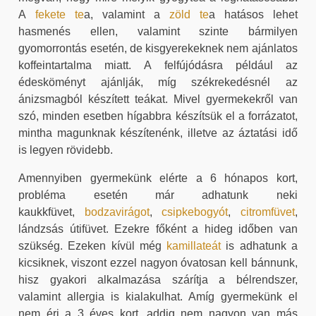
A
fekete te
a, valamint a
zöld te
a hatásos lehet
hasmenés ellen, valamint szinte bármilyen
gyomorrontás esetén, de kisgyerekeknek nem ajánlatos
koffeintartalma miatt. A felfújódásra például az
édesköményt ajánlják, míg székrekedésnél az
ánizsmagból készített teákat. Mivel gyermekekről van
szó, minden esetben hígabbra készítsük el a forrázatot,
mintha magunknak készítenénk, illetve az áztatási idő
is legyen rövidebb.
Amennyiben gyermekünk elérte a 6 hónapos kort,
probléma esetén már adhatunk neki
kaukkfüvet,
bodzavirágot
,
csipkebogyót
,
citromfüvet
,
lándzsás útifüvet. Ezekre főként a hideg időben van
szükség. Ezeken kívül még
kamillateát
is adhatunk a
kicsiknek, viszont ezzel nagyon óvatosan kell bánnunk,
hisz gyakori alkalmazása szárítja a bélrendszer,
valamint allergia is kialakulhat. Amíg gyermekünk el
nem éri a 3 éves kort, addig nem nagyon van más