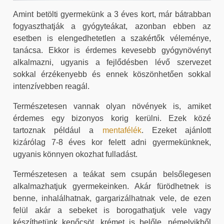
Amint betölti gyermekünk a 3 éves kort, már bátrabban
fogyaszthatják a gyógyteákat, azonban ebben az
esetben is elengedhetetlen a szakértők véleménye,
tanácsa. Ekkor is érdemes kevesebb gyógynövényt
alkalmazni, ugyanis a fejlődésben lévő szervezet
sokkal érzékenyebb és ennek köszönhetően sokkal
intenzívebben reagál.
Természetesen vannak olyan növények is, amiket
érdemes egy bizonyos korig kerülni. Ezek közé
tartoznak például a
mentafélék
. Ezeket ajánlott
kizárólag 7-8 éves kor felett adni gyermekünknek,
ugyanis könnyen okozhat fulladást.
Természetesen a teákat sem csupán belsőlegesen
alkalmazhatjuk gyermekeinken. Akár fürödhetnek is
benne, inhalálhatnak, gargarizálhatnak vele, de ezen
felül akár a sebeket is borogathatjuk vele vagy
készíthetünk kenőcsöt, krémet is belőle, némelyikből