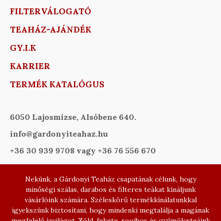
FILTERVÁLOGATÓ
TEAHÁZ-AJÁNDÉK
GY.I.K
KARRIER
TERMÉK KATALÓGUS
6050 Lajosmizse, Alsóbene 640.
info@gardonyiteahaz.hu
+36 30 939 9708 vagy +36 76 556 670
Nekünk, a Gárdonyi Teaház csapatának célunk, hogy
minőségi szálas, darabos és filteres teákat kínáljunk
vásárlóink számára. Széleskörű termékkínálatunkkal
igyekszünk biztosítani, hogy mindenki megtalálja a magának
megfelelő ízvilágot. Zöld, fekete, rooibos és gyümölcsteáink