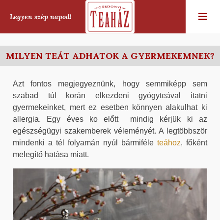
Legyen szép napod!
MILYEN TEÁT ADHATOK A GYERMEKEMNEK?
Azt fontos megjegyeznünk, hogy semmiképp sem
szabad túl korán elkezdeni gyógyteával itatni
gyermekeinket, mert ez esetben könnyen alakulhat ki
allergia. Egy éves ko előtt mindig kérjük ki az
egészségügyi szakemberek véleményét. A legtöbbször
mindenki a tél folyamán nyúl bármiféle
teához
, főként
melegítő hatása miatt.