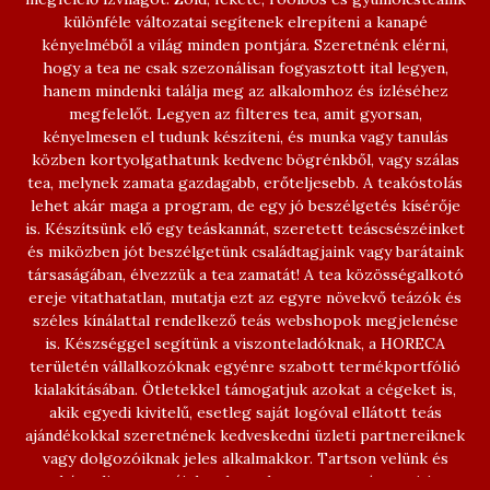
különféle változatai segítenek elrepíteni a kanapé
kényelméből a világ minden pontjára. Szeretnénk elérni,
hogy a tea ne csak szezonálisan fogyasztott ital legyen,
hanem mindenki találja meg az alkalomhoz és ízléséhez
megfelelőt. Legyen az filteres tea, amit gyorsan,
kényelmesen el tudunk készíteni, és munka vagy tanulás
közben kortyolgathatunk kedvenc bögrénkből, vagy szálas
tea, melynek zamata gazdagabb, erőteljesebb. A teakóstolás
lehet akár maga a program, de egy jó beszélgetés kísérője
is. Készítsünk elő egy teáskannát, szeretett teáscsészéinket
és miközben jót beszélgetünk családtagjaink vagy barátaink
társaságában, élvezzük a tea zamatát! A tea közösségalkotó
ereje vitathatatlan, mutatja ezt az egyre növekvő teázók és
széles kínálattal rendelkező teás webshopok megjelenése
is. Készséggel segítünk a viszonteladóknak, a HORECA
területén vállalkozóknak egyénre szabott termékportfólió
kialakításában. Ötletekkel támogatjuk azokat a cégeket is,
akik egyedi kivitelű, esetleg saját logóval ellátott teás
ajándékokkal szeretnének kedveskedni üzleti partnereiknek
vagy dolgozóiknak jeles alkalmakkor. Tartson velünk és
kóstolja meg teáinkat, hogy legyen egy szép napja!