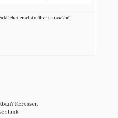
.és ki lehet emelni a filtert a tasakból.
atban? Keressen
aszolunk!