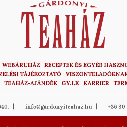
WEBÁRUHÁZ
RECEPTEK ÉS EGYÉB HASZN
ZELÉSI TÁJÉKOZTATÓ
VISZONTELADÓKNA
TEAHÁZ-AJÁNDÉK
GY.I.K
KARRIER
TER
640.
info@gardonyiteahaz.hu
+36 30 