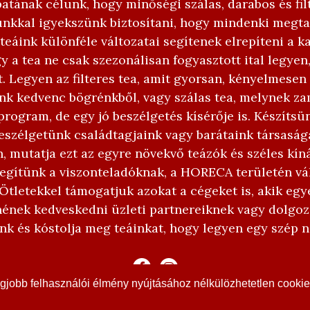
tának célunk, hogy minőségi szálas, darabos és filt
nkkal igyekszünk biztosítani, hogy mindenki megtal
teáink különféle változatai segítenek elrepíteni a
gy a tea ne csak szezonálisan fogyasztott ital legye
. Legyen az filteres tea, amit gyorsan, kényelmesen
k kedvenc bögrénkből, vagy szálas tea, melynek za
rogram, de egy jó beszélgetés kísérője is. Készítsü
eszélgetünk családtagjaink vagy barátaink társaságá
n, mutatja ezt az egyre növekvő teázók és széles kí
segítünk a viszonteladóknak, a HORECA területén vá
Ötletekkel támogatjuk azokat a cégeket is, akik egyed
tnének kedveskedni üzleti partnereiknek vagy dolgoz
nk és kóstolja meg teáinkat, hogy legyen egy szép n
jobb felhasználói élmény nyújtásához nélkülözhetetlen cookie-
www.gardonyiteahaz.hu