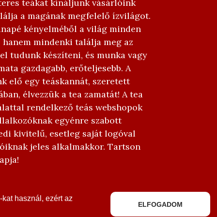
eres teákat kínáljunk vásárlóink
álja a magának megfelelő ízvilágot.
 kanapé kényelméből a világ minden
n, hanem mindenki találja meg az
 el tudunk készíteni, és munka vagy
mata gazdagabb, erőteljesebb. A
nk elő egy teáskannát, szeretett
ban, élvezzük a tea zamatát! A tea
nálattal rendelkező teás webshopok
llalkozóknak egyénre szabott
i kivitelű, esetleg saját logóval
óiknak jeles alkalmakkor. Tartson
apja!
kat használ, ezért az
ELFOGADOM