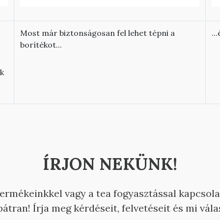
Most már biztonságosan fel lehet tépni a
..
borítékot...
ak
ÍRJON NEKÜNK!
termékeinkkel vagy a tea fogyasztással kapcsol
átran! Írja meg kérdéseit, felvetéseit és mi vál