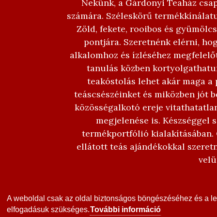
Nekünk, a Gárdonyi Teaház csapa
számára. Széleskörű termékkínálatu
Zöld, fekete, rooibos és gyümölcs
pontjára. Szeretnénk elérni, ho
alkalomhoz és ízléséhez megfelelőt
tanulás közben kortyolgathatun
teakóstolás lehet akár maga a p
teáscsészéinket és miközben jót b
közösségalkotó ereje vitathatatla
megjelenése is. Készséggel 
termékportfólió kialakításában. 
ellátott teás ajándékokkal szere
velü
A weboldal csak az oldal biztonságos böngészéséhez és a leg
elfogadásuk szükséges.
További információ