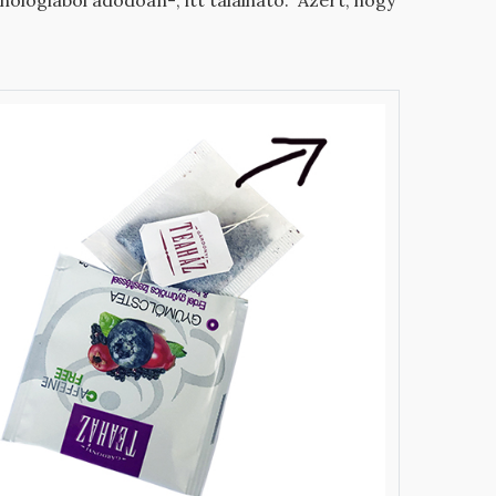
chnológiából adódóan-, itt található. Azért, hogy