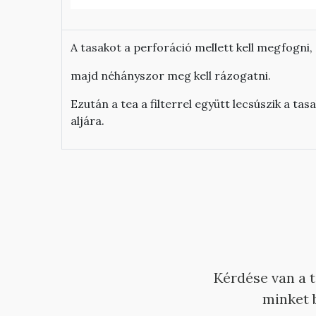
A tasakot a perforáció mellett kell megfogni,
majd
néhányszor meg kell rázogatni.
Ezután a tea a filterrel együtt lecsúszik a tas
aljára.
Kérdése van a 
minket b