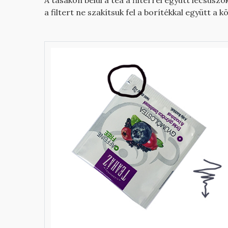
A tasakon belül a tea a filterrel együtt lecsúszo
a filtert ne szakítsuk fel a borítékkal együtt a