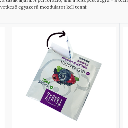
k a tasak aljára. A perforáció, ami a feltépést segíti – a te
 következő egyszerű mozdulatot kell tenni: