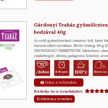
Gárdonyi Teaház gyümölcstea 
bodzával 40g
Az erdő gyümölcseinek zamatos, telt, kissé f
összetevőket tartalmaz. Nettó tömeg: 40 g (2
5997505321127 ÖSSZETEVŐK: hibiszkusz, alma
csipkebogyó, áfonya, galagonya, kökény), aro
Irány a webáruház
Értékelje ön is termékünket:
Értékelem a terméket