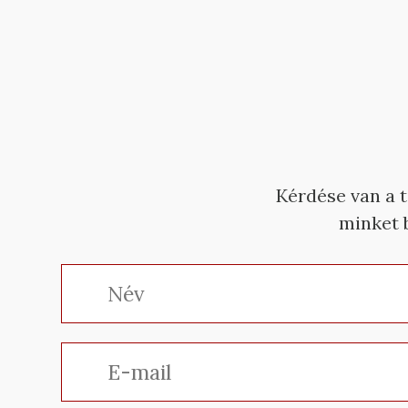
Kérdése van a 
minket b