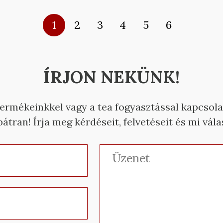
1
2
3
4
5
6
ÍRJON NEKÜNK!
termékeinkkel vagy a tea fogyasztással kapcsol
átran! Írja meg kérdéseit, felvetéseit és mi vál