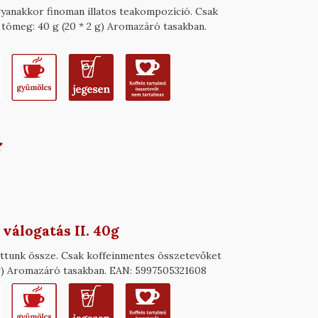
ugyanakkor finoman illatos teakompozíció. Csak
tömeg: 40 g (20 * 2 g) Aromazáró tasakban.
álogatás II. 40g
gattunk össze. Csak koffeinmentes összetevőket
2 g) Aromazáró tasakban. EAN: 5997505321608