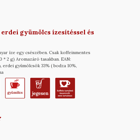
erdei gyümölcs ízesítéssel és
anyar íze egy csészében. Csak koffeinmentes
0 * 2 g) Aromazáró tasakban. EAN:
, erdei gyümölcsök 33% ( bodza 10%,
ma