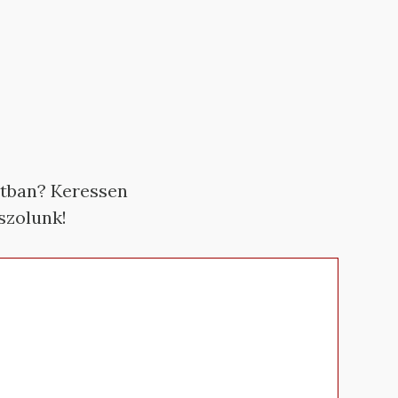
atban? Keressen
aszolunk!