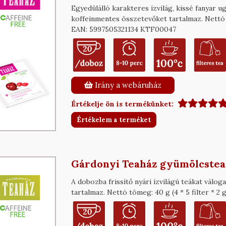
Egyedülálló karakteres ízvilág, kissé fanyar 
koffeinmentes összetevőket tartalmaz. Nettó 
EAN: 5997505321134 KTF00047
Irány a webáruház
Értékelje ön is termékünket:
Értékelem a terméket
Gárdonyi Teaház gyümölcstea v
A dobozba frissítő nyári ízvilágú teákat válo
tartalmaz. Nettó tömeg: 40 g (4 * 5 filter * 