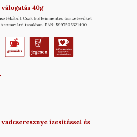
válogatás 40g
asztékából. Csak koffeinmentes összetevőket
 g) Aromazáró tasakban. EAN: 5997505321400
vadcseresznye ízesítéssel és