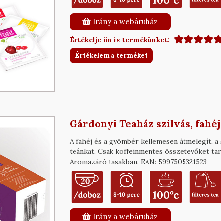
Irány a webáruház
Értékelje ön is termékünket:
Értékelem a terméket
Gárdonyi Teaház szilvás, fahé
A fahéj és a gyömbér kellemesen átmelegít, a 
teánkat. Csak koffeinmentes összetevőket tart
Aromazáró tasakban. EAN: 5997505321523
Irány a webáruház