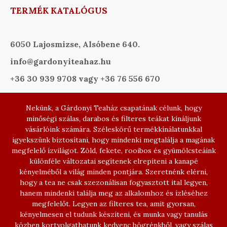
TERMÉK KATALÓGUS
6050 Lajosmizse, Alsóbene 640.
info@gardonyiteahaz.hu
+36 30 939 9708 vagy +36 76 556 670
Nekünk, a Gárdonyi Teaház csapatának célunk, hogy
minőségi szálas, darabos és filteres teákat kínáljunk
vásárlóink számára. Széleskörű termékkínálatunkkal
igyekszünk biztosítani, hogy mindenki megtalálja a magának
megfelelő ízvilágot. Zöld, fekete, rooibos és gyümölcsteáink
különféle változatai segítenek elrepíteni a kanapé
kényelméből a világ minden pontjára. Szeretnénk elérni,
hogy a tea ne csak szezonálisan fogyasztott ital legyen,
hanem mindenki találja meg az alkalomhoz és ízléséhez
megfelelőt. Legyen az filteres tea, amit gyorsan,
kényelmesen el tudunk készíteni, és munka vagy tanulás
közben kortyolgathatunk kedvenc bögrénkből, vagy szálas