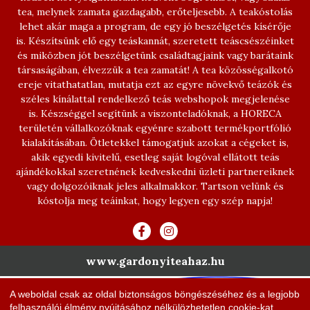
tea, melynek zamata gazdagabb, erőteljesebb. A teakóstolás
lehet akár maga a program, de egy jó beszélgetés kísérője
is. Készítsünk elő egy teáskannát, szeretett teáscsészéinket
és miközben jót beszélgetünk családtagjaink vagy barátaink
társaságában, élvezzük a tea zamatát! A tea közösségalkotó
ereje vitathatatlan, mutatja ezt az egyre növekvő teázók és
széles kínálattal rendelkező teás webshopok megjelenése
is. Készséggel segítünk a viszonteladóknak, a HORECA
területén vállalkozóknak egyénre szabott termékportfólió
kialakításában. Ötletekkel támogatjuk azokat a cégeket is,
akik egyedi kivitelű, esetleg saját logóval ellátott teás
ajándékokkal szeretnének kedveskedni üzleti partnereiknek
vagy dolgozóiknak jeles alkalmakkor. Tartson velünk és
kóstolja meg teáinkat, hogy legyen egy szép napja!
www.gardonyiteahaz.hu
A weboldal csak az oldal biztonságos böngészéséhez és a legjobb
felhasználói élmény nyújtásához nélkülözhetetlen cookie-kat