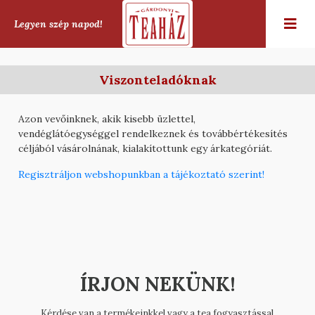
Legyen szép napod!
Viszonteladóknak
Azon vevőinknek, akik kisebb üzlettel,
vendéglátóegységgel rendelkeznek és továbbértékesítés
céljából vás
árolnának, kialakítottunk egy árkategóriát.
Regisztráljon webshopunkban a tájékoztató szerint!
ÍRJON NEKÜNK!
Kérdése van a termékeinkkel vagy a tea fogyasztással